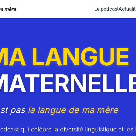
ma mère
Le podcast
Actuali
MA LANGUE
MATERNELL
est pas
la langue de ma mère
dcast qui célèbre la diversité linguistique et les 