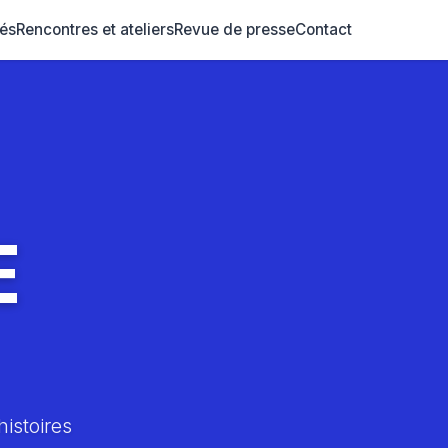
tés
Rencontres et ateliers
Revue de presse
Contact
E
histoires